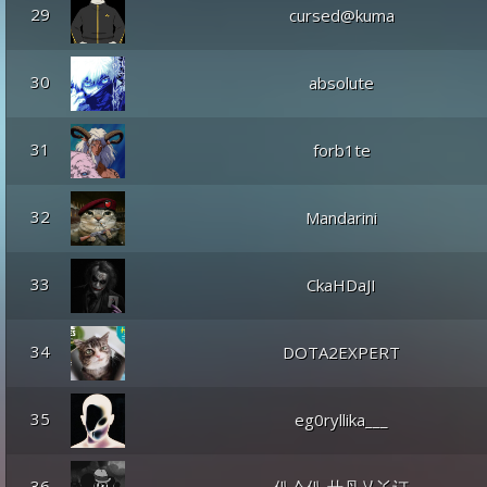
29
cursed@kuma
30
absolute
31
forb1te
32
Mandarini
33
CkaHDaJI
34
DOTA2EXPERT
35
eg0ryllika___
36