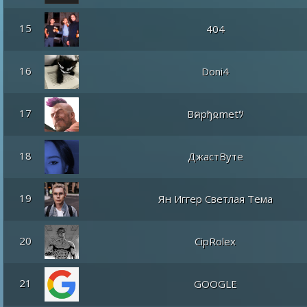
15
404
16
Doni4
17
Bคpђ𐍉metﾂ
18
ДжастВуте
19
Ян Иггер Светлая Тема
20
CipRolex
21
GOOGLE