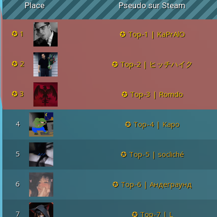
Place
Pseudo sur Steam
1
Top-1 | KaPrAlO
2
Top-2 | ヒッチハイク
3
Top-3 | Romdo
4
Top-4 | Kapo
5
Top-5 | socliché
6
Top-6 | Андеграунд
7
Top-7 | L