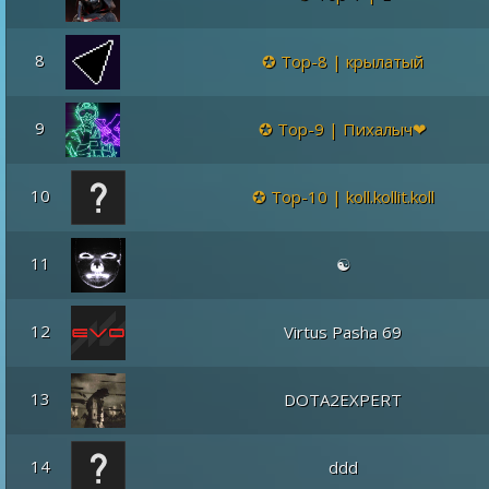
8
Top-8 | крылатый
9
Top-9 | Пихалыч❤
10
Top-10 | koll.kollit.koll
11
☯
12
Virtus Pasha 69
13
DOTA2EXPERT
14
ddd