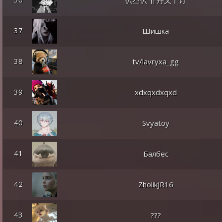
仈亼仈 卄丹乂丫订
37
Шишка
38
tv/lavryxa_gg
39
xdxqxdxqxd
40
Svyatoy
41
Балбес
42
ZholikJR16
43
???