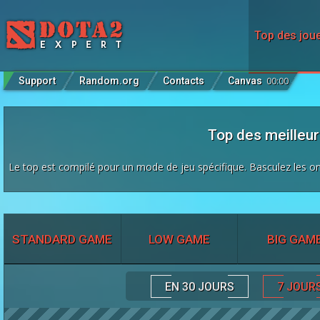
Top des jou
Support
Random.org
Contacts
Canvas
00
:
00
Top des meilleur
Le top est compilé pour un mode de jeu spécifique. Basculez les on
STANDARD GAME
LOW GAME
BIG GAM
EN 30 JOURS
7 JOUR