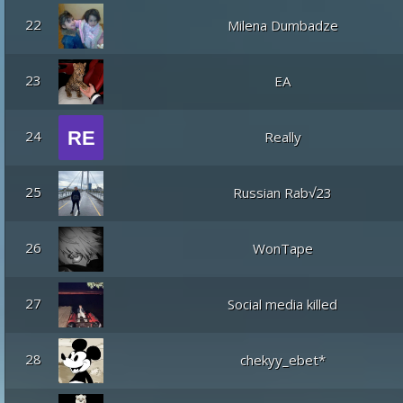
22
Milena Dumbadze
23
EA
24
Really
25
Russian Rab√23
26
WonTape
27
Social media killed
28
chekyy_ebet*