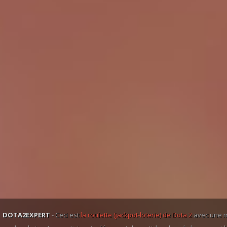
DOTA2EXPERT
- Ceci est
la roulette (jackpot-loterie) de Dota 2
avec une m