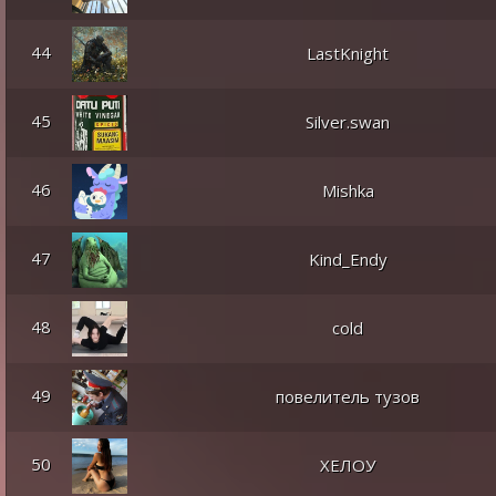
44
LastKnight
45
Silver.swan
46
Mishka
47
Kind_Endy
48
cold
49
повелитель тузов
50
ХЕЛОУ