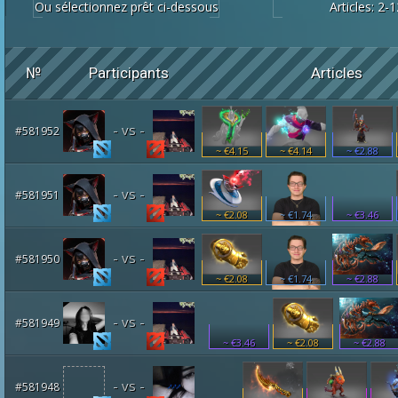
Ou sélectionnez prêt ci-dessous
Articles: 2-
№
Participants
Articles
- vs -
#581952
~ €4.15
~ €4.14
~ €2.88
- vs -
#581951
~ €2.08
~ €1.74
~ €3.46
- vs -
#581950
~ €2.08
~ €1.74
~ €2.88
- vs -
#581949
~ €3.46
~ €2.08
~ €2.88
- vs -
#581948